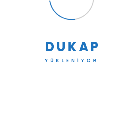
D
U
K
A
P
Beginnen Met Verantwoord Gokken
Op Onze Website
YÜKLENIYOR
Onze website biedt een veilige en
gebruiksvriendelijke omgeving voor spelers die
willen beginnen met gokken. Met eenvoudige
toegang tot verschillende spellen en een focus
op verantwoord spelen, kunnen nieuwkomers
met vertrouwen de wereld van online casino’s
verkennen. Wij helpen je bij het vinden van de
juiste spellen en strategieën die passen bij jouw
speelstijl.