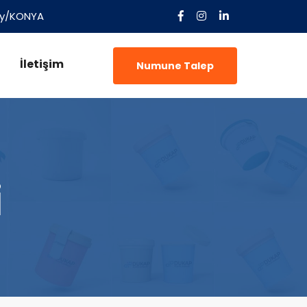
tay/KONYA
İletişim
Numune Talep
i