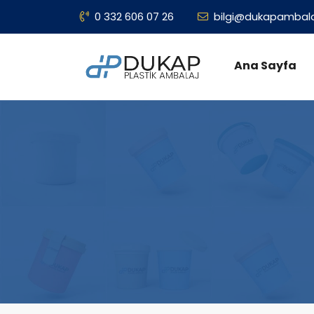
0 332 606 07 26
bilgi@dukapambal
Ana Sayfa