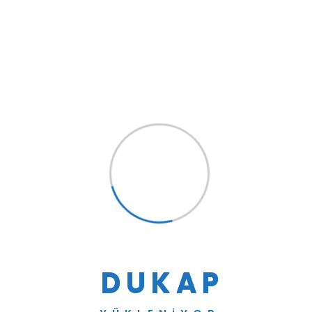
таатай туршлагыг бий болгодог бөгөөд дэлхий
даяар мөрийтэй тоглоомын сонирхогчдын дунд нэр
хүндтэй болж байна.
Step by step guide to mastering
gambling strategies for beginners
Kazinoda davranış qaydaları Pin Up
casino ilə uyğunlaşan məsləhətlər
D
U
K
A
P