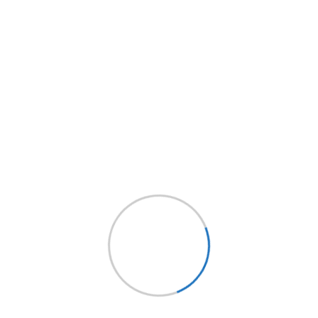
zervez versenyeket és jackpot játékokat is,
álnak. A bónuszok kihasználása mindig
mára, mivel lehetőséget adnak arra, hogy
ikban.
 különböző játékot kínál, beleértve a
kokat és élő kaszinó lehetőségeket. A széles
mindenki megtalálja a számára legkedvesebb
olyamatosan érkeznek, így a választék mindig
tóak a klasszikusok, mint a blackjack, rulette
gújabb témák és funkciók várják a
gek pedig valós időben, élő krupiék által
 ami még izgalmasabbá teszi a